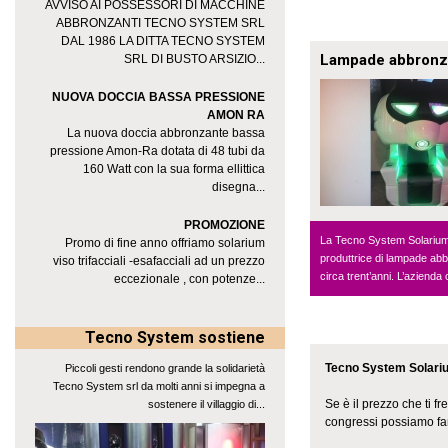
AVVISO AI POSSESSORI DI MACCHINE
ABBRONZANTI TECNO SYSTEM SRL
DAL 1986 LA DITTA TECNO SYSTEM
Lampade abbronz
SRL DI BUSTO ARSIZIO...
NUOVA DOCCIA BASSA PRESSIONE
AMON RA
La nuova doccia abbronzante bassa
pressione Amon-Ra dotata di 48 tubi da
160 Watt con la sua forma ellittica
disegna...
PROMOZIONE
La Tecno System Solarium
Promo di fine anno offriamo solarium
produttrice di lampade abb
viso trifacciali -esafacciali ad un prezzo
circa trent’anni. L’azienda c
eccezionale , con potenze...
Tecno System sostiene
Tecno System Solarium
Piccoli gesti rendono grande la solidarietà
Tecno System srl da molti anni si impegna a
Se è il prezzo che ti f
sostenere il villaggio di...
congressi possiamo far