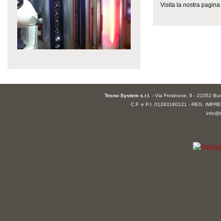
Visita la nostra pagina
Tecno System s.r.l.
- Via Frosinone, 6 - 21052 Bu
C.F. e P.I. 01283180121 -
REG. IMPRES
info@