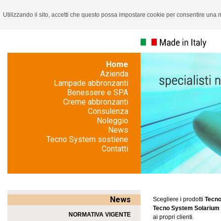
Utilizzando il sito, accetti che questo possa impostare cookie per consentire una
Home
Azienda
Lampade abbronzanti
Benessere e SPA
ISCRIVITI ALLA NO
Creme abbronzanti
Consulenza
Noleggio
News
Tecno System sostiene
Dichiaro di aver letto l'
informati
Contatti
trattamento dei miei dati persona
D.lgs. n. 196/2003.
/
acconsento
News
Scegliere i prodotti
Tecno
Tecno System Solarium
NORMATIVA VIGENTE
ai propri clienti.